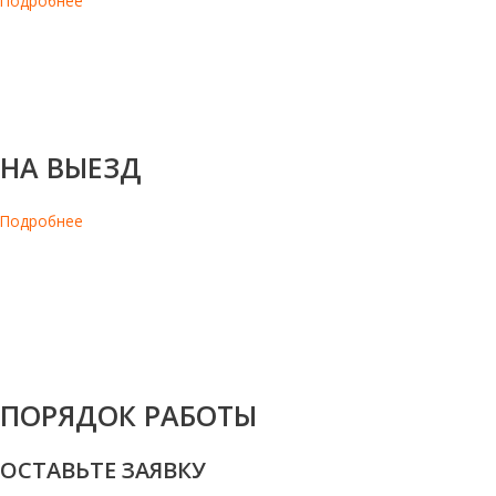
Подробнее
В офисе важен питательный и удобный перекус для поддержания
рабочего настроя на протяжении всего дня. Так руководитель
может стимулировать работников на достижения поставленных
целей
НА ВЫЕЗД
Подробнее
Для кейтеринга отличным решение станут фруктовые и
ореховые снеки. Их можно быстро выложить или дать гостям с
собой, это станет приятным завершением банкета. Отличным
перекусом будет при проведении кофе-брейка.
ПОРЯДОК РАБОТЫ
ОСТАВЬТЕ ЗАЯВКУ