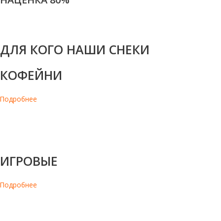
ДЛЯ КОГО НАШИ СНЕКИ
КОФЕЙНИ
Подробнее
В кассовой зоне, на барной стойке. Орехи отлично сочетаются с
кофе. Это полезный и питательный перекус, каждый может
найти в наших составах именно свой вкус.
ИГРОВЫЕ
Подробнее
Для игромана самое то что нужно. Орехи отлично утоляют
голод и подойдут к газировке или горячительным напиткам.