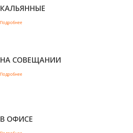
КАЛЬЯННЫЕ
Подробнее
В кальнных за частую не чем полезно подкрепиться. Орехи и
сухофрукты приятно сочетаются с ароматным дымом. Всегда
приятно расслабиться и перекусить в доброй компании
НА СОВЕЩАНИИ
Подробнее
Иногда переговоры могут затянуться и начинается дискомфорт.
Ореховые и фруктовые снеки отлично перебьют голод и
заставят мозг работать с большей отдачей, для принятия
важных решений.
В ОФИСЕ